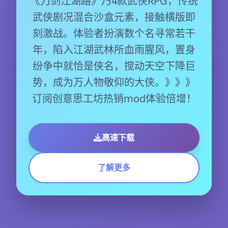
《刀剑江湖路》乃4款武侠RPG，传统
武侠剧况混合沙盒元素，接触横版即
刻激战。体验者扮演数个名寻常若干
年，陷入江湖武林所血雨腥风，置身
纷争中就恰是侠名，搅动天空下降巨
势，成为万人物敬仰的大侠。》》》
订阅创意思工坊热销mod体验倍增！
高速下载
了解更多