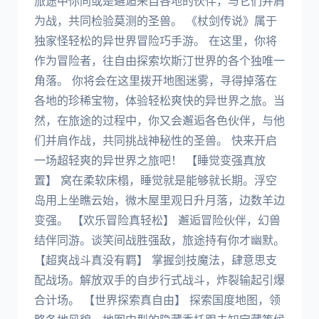
旅途中你同或是邂逅来自各地的伙伴，与它们并肩
为战，共同检验莫测的圣兽。 《杖剑传说》属于
独家怪轻松的异世界冒险巧手游。 在这里，你将
作为冒险者，往自由探索坎斯汀世界的各个独唯一
角落。 你将会在这里拨开地图迷雾，寻得掉落在
各地的珍稀宝物，体验轻松爽快的异世界之旅。当
然，在旅途的过程中，你又会邂逅各色伙伴，与他
们并肩作战，共同挑战神秘性的圣兽。 快来开启
一场超轻爽的异世界之旅吧！ 【睡觉变强真放
置】 窝在柔软床榻，睡觉就是能够就长期。浮空
岛用上坐瞧云始，微木屋里观日升月落，边数羊边
变强。 【欢乐冒险真轻松】 邂逅冒险伙伴，幻兽
结伴同游。谈笑间战胜强敌，旅途持有你才幽默。
【超爽战斗真没有羁】 掌握剑技魔法，肆意思支
配战场。解放双手的自步行式战斗，炸裂输起引爆
合计场。 【世界探索真自由】 探索国度地图，领