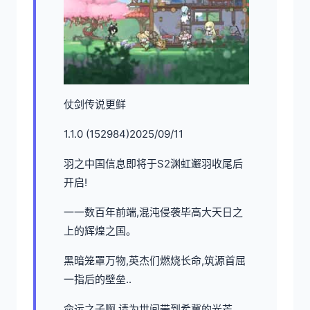
仗剑传说更鲜
1.1.0 (152984)2025/09/11
羽之中国信息即将于S2渊虹邂羽收尾后
开启!
一一数百年前端,混沌侵袭毕高大天日之
上的辉煌之国。
黑暗笼罩万物,英杰们燃烧长命,筑源首屈
一指后的壁垒..
命运之子啊,请为世间带到希冀的光芒