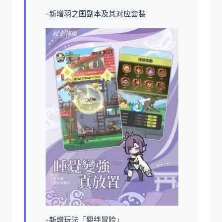
-新增羽之国副本及其对应套装
-新增玩法「羁绊冒险」