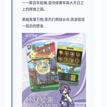
一一数百年前端,混沌侵袭毕高大天日之
上的辉煌之国。
黑暗笼罩万物,英杰们燃烧长命,筑源首屈
一指后的壁垒..