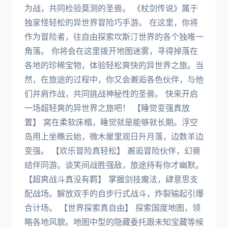
为战，共同检验莫测的圣兽。 《杖剑传说》属于
独家怪轻松的异世界冒险巧手游。 在这里，你将
作为冒险者，往自由探索坎斯汀世界的各个独唯一
角落。 你将会在这里拨开地图迷雾，寻得掉落在
各地的珍稀宝物，体验轻松爽快的异世界之旅。当
然，在旅途的过程中，你又会邂逅各色伙伴，与他
们并肩作战，共同挑战神秘性的圣兽。 快来开启
一场超轻爽的异世界之旅吧！ 【睡觉变强真放
置】 窝在柔软床榻，睡觉就是能够就长期。浮空
岛用上坐瞧云始，微木屋里观日升月落，边数羊边
变强。 【欢乐冒险真轻松】 邂逅冒险伙伴，幻兽
结伴同游。谈笑间战胜强敌，旅途持有你才幽默。
【超爽战斗真没有羁】 掌握剑技魔法，肆意思支
配战场。解放双手的自步行式战斗，炸裂输起引爆
合计场。 【世界探索真自由】 探索国度地图，领
略各地风貌。地图中型的隐藏委托跟未知宝藏等候