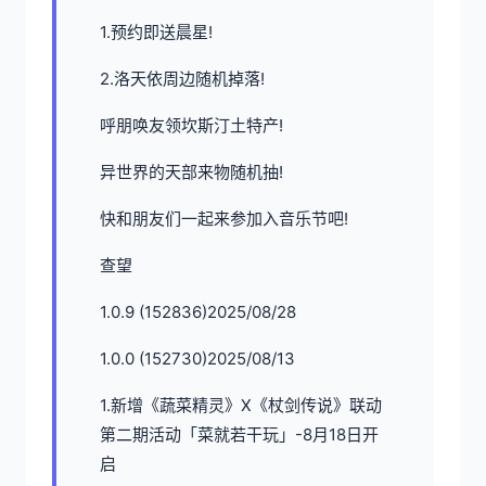
1.预约即送晨星!
2.洛天依周边随机掉落!
呼朋唤友领坎斯汀土特产!
异世界的天部来物随机抽!
快和朋友们一起来参加入音乐节吧!
查望
1.0.9 (152836)2025/08/28
1.0.0 (152730)2025/08/13
1.新增《蔬菜精灵》X《杖剑传说》联动
第二期活动「菜就若干玩」-8月18日开
启