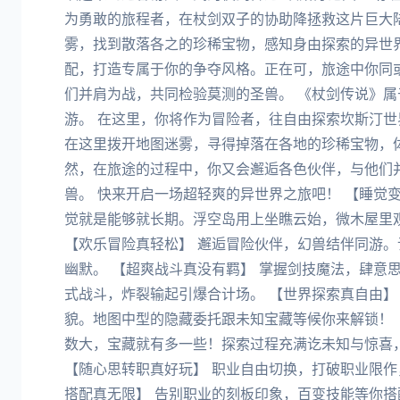
为勇敢的旅程者，在杖剑双子的协助降拯救这片巨大
雾，找到散落各之的珍稀宝物，感知身由探索的异世界
配，打造专属于你的争夺风格。正在可，旅途中你同
们并肩为战，共同检验莫测的圣兽。 《杖剑传说》
游。 在这里，你将作为冒险者，往自由探索坎斯汀世
在这里拨开地图迷雾，寻得掉落在各地的珍稀宝物，
然，在旅途的过程中，你又会邂逅各色伙伴，与他们
兽。 快来开启一场超轻爽的异世界之旅吧！ 【睡觉
觉就是能够就长期。浮空岛用上坐瞧云始，微木屋里
【欢乐冒险真轻松】 邂逅冒险伙伴，幻兽结伴同游
幽默。 【超爽战斗真没有羁】 掌握剑技魔法，肆意
式战斗，炸裂输起引爆合计场。 【世界探索真自由】
貌。地图中型的隐藏委托跟未知宝藏等候你来解锁！ 
数大，宝藏就有多一些！探索过程充满讫未知与惊喜
【随心思转职真好玩】 职业自由切换，打破职业限作
搭配真无限】 告别职业的刻板印象，百变技能等你