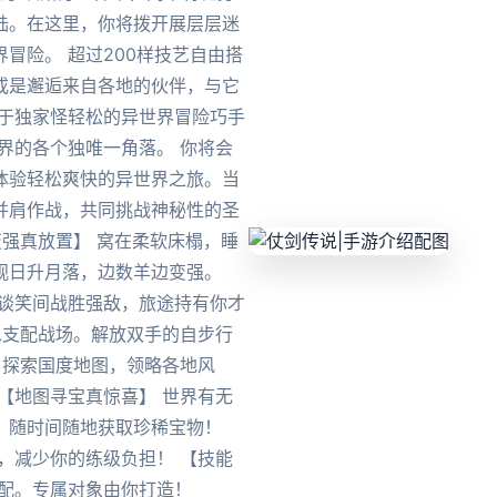
陆。在这里，你将拨开展层层迷
冒险。 超过200样技艺自由搭
或是邂逅来自各地的伙伴，与它
属于独家怪轻松的异世界冒险巧手
界的各个独唯一角落。 你将会
体验轻松爽快的异世界之旅。当
并肩作战，共同挑战神秘性的圣
变强真放置】 窝在柔软床榻，睡
观日升月落，边数羊边变强。
。谈笑间战胜强敌，旅途持有你才
思支配战场。解放双手的自步行
 探索国度地图，领略各地风
【地图寻宝真惊喜】 世界有无
，随时间随地获取珍稀宝物！
，减少你的练级负担！ 【技能
搭配。专属对象由你打造！