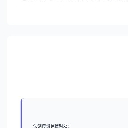
仗剑传谈竞技时处：