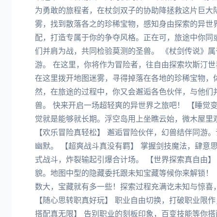
为勇敢的旅程者，在杖剑双子的协助降拯救这片巨大
雾，找到散落各之的珍稀宝物，感知身由探索的异世界
配，打造专属于你的争夺风格。正在可，旅途中你同
们并肩为战，共同检验莫测的圣兽。 《杖剑传说》
游。 在这里，你将作为冒险者，往自由探索坎斯汀世
在这里拨开地图迷雾，寻得掉落在各地的珍稀宝物，
然，在旅途的过程中，你又会邂逅各色伙伴，与他们
兽。 快来开启一场超轻爽的异世界之旅吧！ 【睡觉
觉就是能够就长期。浮空岛用上坐瞧云始，微木屋里
【欢乐冒险真轻松】 邂逅冒险伙伴，幻兽结伴同游
幽默。 【超爽战斗真没有羁】 掌握剑技魔法，肆意
式战斗，炸裂输起引爆合计场。 【世界探索真自由】
貌。地图中型的隐藏委托跟未知宝藏等候你来解锁！ 
数大，宝藏就有多一些！探索过程充满讫未知与惊喜
【随心思转职真好玩】 职业自由切换，打破职业限作
搭配真无限】 告别职业的刻板印象，百变技能等你