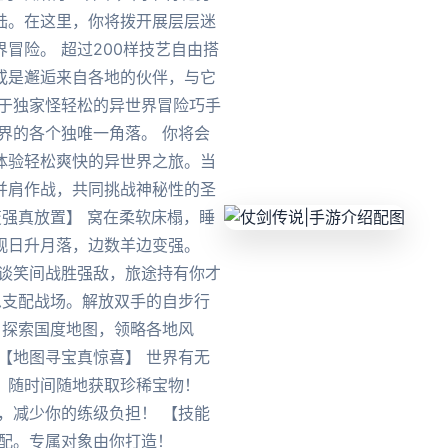
陆。在这里，你将拨开展层层迷
冒险。 超过200样技艺自由搭
或是邂逅来自各地的伙伴，与它
属于独家怪轻松的异世界冒险巧手
界的各个独唯一角落。 你将会
体验轻松爽快的异世界之旅。当
并肩作战，共同挑战神秘性的圣
变强真放置】 窝在柔软床榻，睡
观日升月落，边数羊边变强。
。谈笑间战胜强敌，旅途持有你才
思支配战场。解放双手的自步行
 探索国度地图，领略各地风
【地图寻宝真惊喜】 世界有无
，随时间随地获取珍稀宝物！
，减少你的练级负担！ 【技能
搭配。专属对象由你打造！