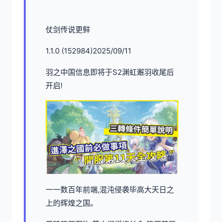
仗剑传说更鲜
1.1.0 (152984)2025/09/11
羽之中国信息即将于S2渊虹邂羽收尾后
开启!
一一数百年前端,混沌侵袭毕高大天日之
上的辉煌之国。