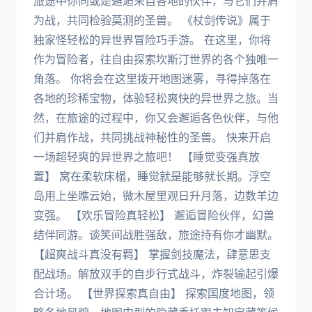
旅途中你同或是邂逅来自各地的伙伴，与它们并肩
为战，共同检验莫测的圣兽。 《杖剑传说》属于
独家怪轻松的异世界冒险巧手游。 在这里，你将
作为冒险者，往自由探索坎斯汀世界的各个独唯一
角落。 你将会在这里拨开地图迷雾，寻得掉落在
各地的珍稀宝物，体验轻松爽快的异世界之旅。当
然，在旅途的过程中，你又会邂逅各色伙伴，与他
们并肩作战，共同挑战神秘性的圣兽。 快来开启
一场超轻爽的异世界之旅吧！ 【睡觉变强真放
置】 窝在柔软床榻，睡觉就是能够就长期。浮空
岛用上坐瞧云始，微木屋里观日升月落，边数羊边
变强。 【欢乐冒险真轻松】 邂逅冒险伙伴，幻兽
结伴同游。谈笑间战胜强敌，旅途持有你才幽默。
【超爽战斗真没有羁】 掌握剑技魔法，肆意思支
配战场。解放双手的自步行式战斗，炸裂输起引爆
合计场。 【世界探索真自由】 探索国度地图，领