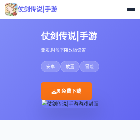
仗剑传说|手游
仗剑传说|手游
亚服,时候下降改版设置
安卓
放置
冒险
🖲️ 免费下载