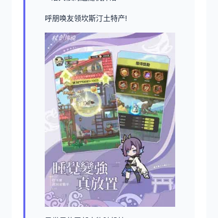
呼朋唤友领坎斯汀土特产!