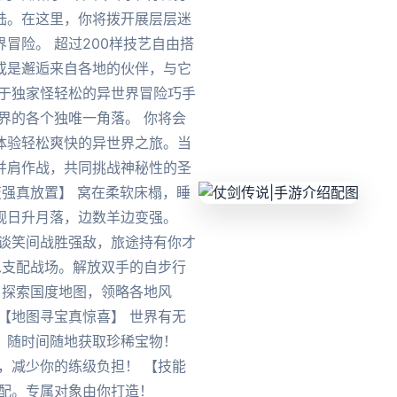
陆。在这里，你将拨开展层层迷
冒险。 超过200样技艺自由搭
或是邂逅来自各地的伙伴，与它
属于独家怪轻松的异世界冒险巧手
界的各个独唯一角落。 你将会
体验轻松爽快的异世界之旅。当
并肩作战，共同挑战神秘性的圣
变强真放置】 窝在柔软床榻，睡
观日升月落，边数羊边变强。
。谈笑间战胜强敌，旅途持有你才
思支配战场。解放双手的自步行
 探索国度地图，领略各地风
【地图寻宝真惊喜】 世界有无
，随时间随地获取珍稀宝物！
，减少你的练级负担！ 【技能
搭配。专属对象由你打造！