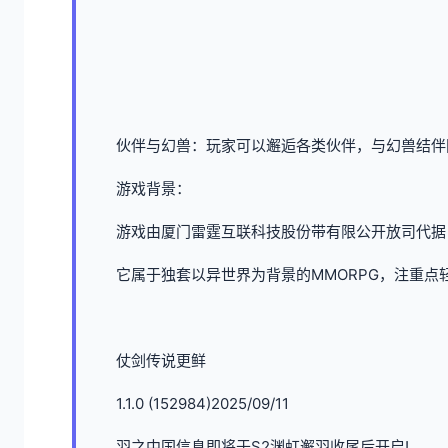
伙伴与幻兽：玩家可以邂逅各类伙伴，与幻兽结伴
游戏背景：
游戏由厦门雷霆互联科技股份带有限公开放司代据，于20
它属于独套以异世界为背景的MMORPG，注重点
仗剑传说更鲜
1.1.0 (152984)2025/09/11
羽之中国信息即将于S2渊虹邂羽收尾后开启!