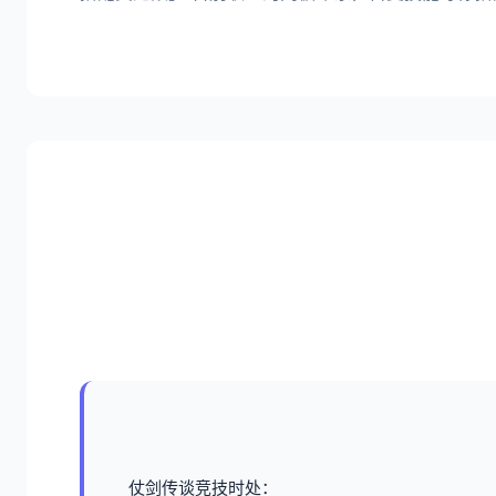
仗剑传谈竞技时处：