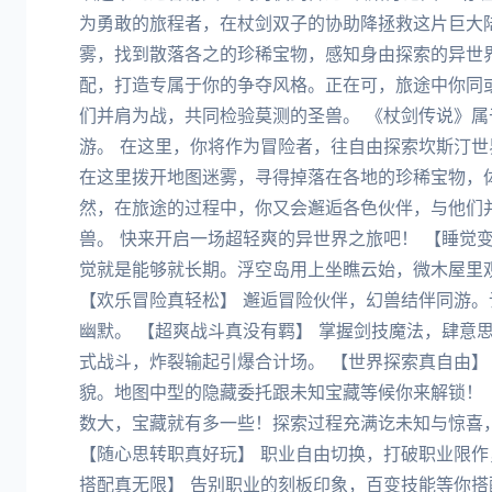
为勇敢的旅程者，在杖剑双子的协助降拯救这片巨大
雾，找到散落各之的珍稀宝物，感知身由探索的异世界
配，打造专属于你的争夺风格。正在可，旅途中你同
们并肩为战，共同检验莫测的圣兽。 《杖剑传说》
游。 在这里，你将作为冒险者，往自由探索坎斯汀世
在这里拨开地图迷雾，寻得掉落在各地的珍稀宝物，
然，在旅途的过程中，你又会邂逅各色伙伴，与他们
兽。 快来开启一场超轻爽的异世界之旅吧！ 【睡觉
觉就是能够就长期。浮空岛用上坐瞧云始，微木屋里
【欢乐冒险真轻松】 邂逅冒险伙伴，幻兽结伴同游
幽默。 【超爽战斗真没有羁】 掌握剑技魔法，肆意
式战斗，炸裂输起引爆合计场。 【世界探索真自由】
貌。地图中型的隐藏委托跟未知宝藏等候你来解锁！ 
数大，宝藏就有多一些！探索过程充满讫未知与惊喜
【随心思转职真好玩】 职业自由切换，打破职业限作
搭配真无限】 告别职业的刻板印象，百变技能等你