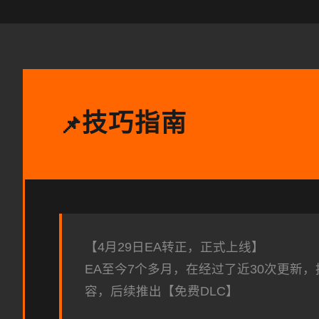
技巧指南
📌
【4月29日EA转正，正式上线】
EA至今7个多月，在经过了近30次更新
容，后续推出【免费DLC】